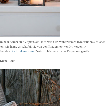
ein paar Kerzen und Zapfen, als Dekoration im Wohnzimmer. (Die würden sich aber
n, wie lange es geht, bis sie von den Kindern entwendet werden...)
 bei den
Buchstabenkissen
. Zusätzlich habe ich eine Paspel mit genäht.
Kram, Doris