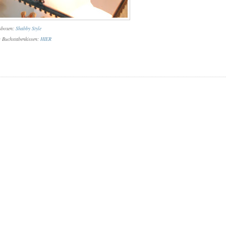
sboxen:
Shabby Style
g Buchstabenkissen:
HIER