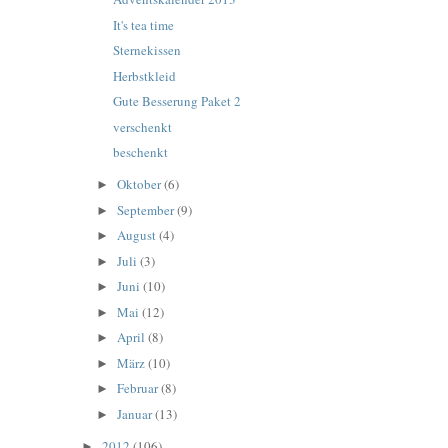
It's tea time
Sternekissen
Herbstkleid
Gute Besserung Paket 2
verschenkt
beschenkt
Oktober
(6)
►
September
(9)
►
August
(4)
►
Juli
(3)
►
Juni
(10)
►
Mai
(12)
►
April
(8)
►
März
(10)
►
Februar
(8)
►
Januar
(13)
►
2012
(106)
►