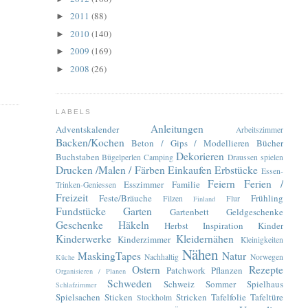
2011
(88)
►
2010
(140)
►
2009
(169)
►
2008
(26)
►
LABELS
Anleitungen
Adventskalender
Arbeitszimmer
Backen/Kochen
Beton / Gips / Modellieren
Bücher
Dekorieren
Buchstaben
Bügelperlen
Camping
Draussen spielen
Drucken /Malen / Färben
Einkaufen
Erbstücke
Essen-
Feiern
Ferien /
Esszimmer
Familie
Trinken-Geniessen
Freizeit
Feste/Bräuche
Frühling
Filzen
Flur
Finland
Fundstücke
Garten
Gartenbett
Geldgeschenke
Geschenke
Häkeln
Herbst
Inspiration
Kinder
Kinderwerke
Kleidernähen
Kinderzimmer
Kleinigkeiten
Nähen
MaskingTapes
Natur
Nachhaltig
Norwegen
Küche
Ostern
Rezepte
Patchwork
Pflanzen
Organisieren / Planen
Schweden
Schweiz
Sommer
Spielhaus
Schlafzimmer
Spielsachen
Sticken
Stricken
Tafelfolie
Tafeltüre
Stockholm