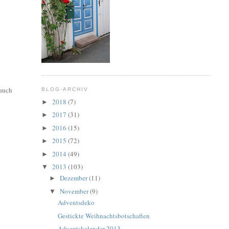
 auch
BLOG-ARCHIV
2018
(7)
►
2017
(31)
►
2016
(15)
►
2015
(72)
►
2014
(49)
►
2013
(103)
▼
Dezember
(11)
►
November
(9)
▼
Adventsdeko
Gestickte Weihnachtsbotschaften
Adventskalender 2013